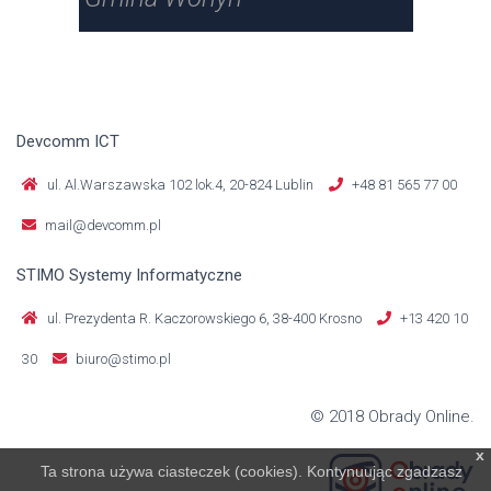
Devcomm ICT
ul. Al.Warszawska 102 lok.4, 20-824 Lublin
+48 81 565 77 00
mail@devcomm.pl
STIMO Systemy Informatyczne
ul. Prezydenta R. Kaczorowskiego 6, 38-400 Krosno
+13 420 10
30
biuro@stimo.pl
© 2018 Obrady Online.
x
Ta strona używa ciasteczek (cookies). Kontynuując zgadzasz