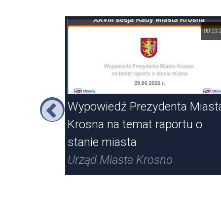
01:17:46
00:23:
rosna
Wypowiedź Prezydenta Miast
Krosna na temat raportu o
stanie miasta
Urząd Miasta Krosno