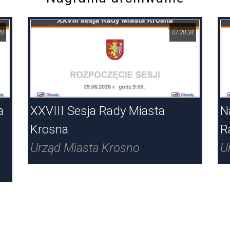
20
07:20:34
a
XXVIII Sesja Rady Miasta
N
Krosna
R
Urząd Miasta Krosno
U