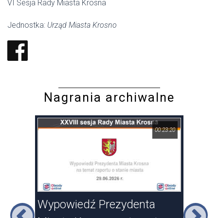
VI Sesja Rady Miasta Krosna
Jednostka:
Urząd Miasta Krosno
Nagrania archiwalne
17:46
00:23:20
sna
Wypowiedź Prezydenta
XXV