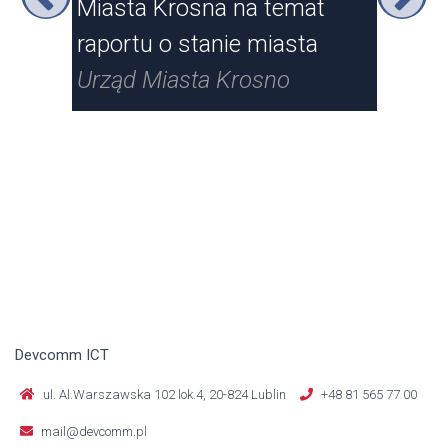
Miasta Krosna na temat
Kr
raportu o stanie miasta
Urz
Urząd Miasta Krosno
Devcomm ICT
ul. Al.Warszawska 102 lok.4, 20-824 Lublin
+48 81 565 77 00
mail@devcomm.pl