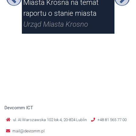
Miasta Krosna na temat
Kr
raportu o stanie miasta
Urz
Urząd Miasta Krosno
Devcomm ICT
ul. Al.Warszawska 102 lok.4, 20-824 Lublin
+48 81 565 77 00
mail@devcomm.pl