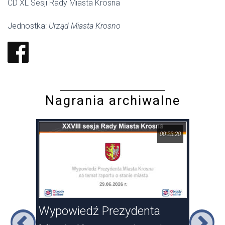
CD XL Sesji Rady Miasta Krosna
Jednostka:
Urząd Miasta Krosno
Nagrania archiwalne
17:46
00:23:20
sna
Wypowiedź Prezydenta
XXV