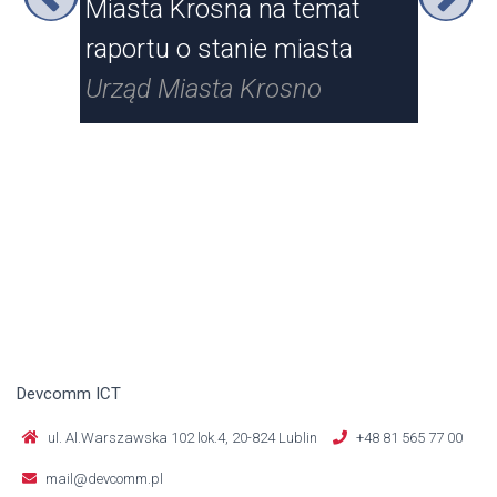
Miasta Krosna na temat
Kr
raportu o stanie miasta
Urz
Urząd Miasta Krosno
Devcomm ICT
ul. Al.Warszawska 102 lok.4, 20-824 Lublin
+48 81 565 77 00
mail@devcomm.pl