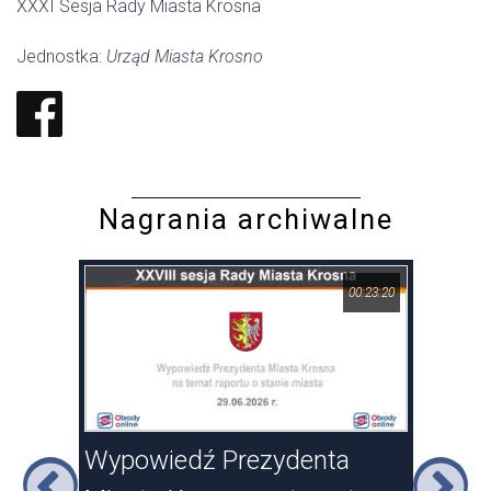
XXXI Sesja Rady Miasta Krosna
Jednostka:
Urząd Miasta Krosno
Nagrania archiwalne
17:46
00:23:20
sna
Wypowiedź Prezydenta
XXV