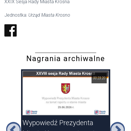
XXIX Sesja Rady Miasta Krosna
Jednostka:
Urząd Miasta Krosno
Nagrania archiwalne
17:46
00:23:20
sna
Wypowiedź Prezydenta
XXV