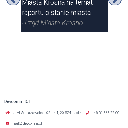
Miasta Krosna na temat
Kr
raportu o stanie miasta
Urz
Urząd Miasta Krosno
Devcomm ICT
ul. Al.Warszawska 102 lok.4, 20-824 Lublin
+48 81 565 77 00
mail@devcomm.pl