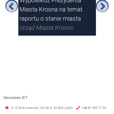
sna
Wypowiedź Prezydenta
XXV
Miasta Krosna na temat
Kr
raportu o stanie miasta
Urz
Urząd Miasta Krosno
Devcomm ICT
ul. Al.Warszawska 102 lok.4, 20-824 Lublin
+48 81 565 77 00