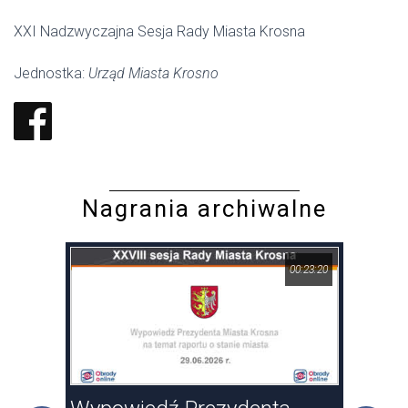
XXI Nadzwyczajna Sesja Rady Miasta Krosna
Jednostka:
Urząd Miasta Krosno
Nagrania archiwalne
17:46
00:23:20